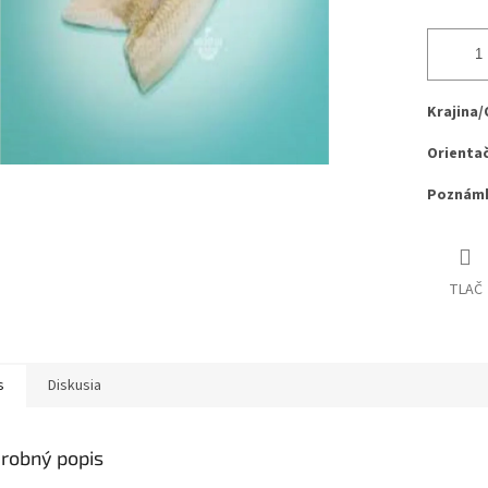
Krajina/
Orientač
Poznámka
TLAČ
s
Diskusia
robný popis