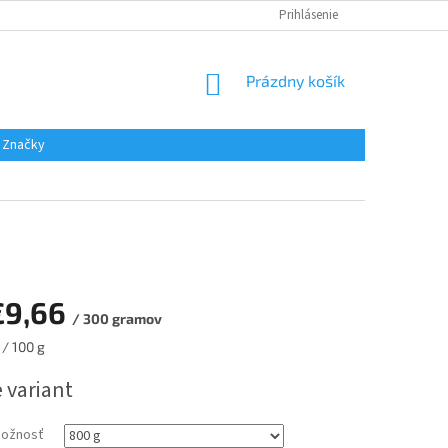
Prihlásenie
NÁKUPNÝ
Prázdny košík
KOŠÍK
Značky
€9,66
/ 300 gramov
ová
 / 100 g
 variant
možnosť