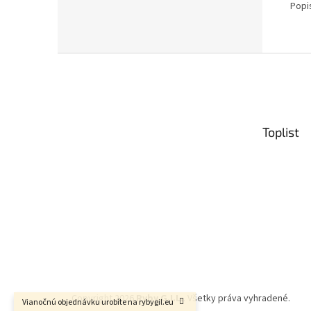
Popi
Z
á
p
ä
t
Toplist
i
e
Copyright 2026
Ryby G.I.L.
. Všetky práva vyhradené.
Vianočnú objednávku urobíte na rybygil.eu