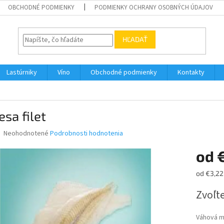
OBCHODNÉ PODMIENKY
PODMIENKY OCHRANY OSOBNÝCH ÚDAJOV
HĽADAŤ
Lastúrniky
Víno
Obchodné podmienky
Kontakty
esa filet
Priemerné
Neohodnotené
Podrobnosti hodnotenia
hodnotenie
produktu
od
je
0,0
Jednotk
od €3,22
z
cena:
5
Zvoľte
hviezdičiek.
Váhová 