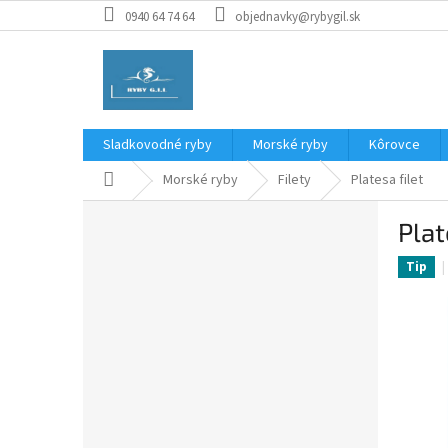
Prejsť
0940 64 74 64
objednavky@rybygil.sk
na
obsah
Sladkovodné ryby
Morské ryby
Kôrovce
Domov
Morské ryby
Filety
Platesa filet
B
Plat
o
č
Tip
n
ý
p
a
n
e
l