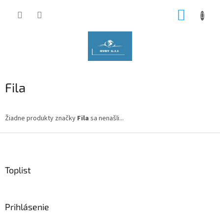
Prejsť
NÁKUP
na
obsah
KOŠÍK
Fila
Žiadne produkty značky
Fila
sa nenašli...
Z
á
p
ä
Toplist
t
i
e
Prihlásenie