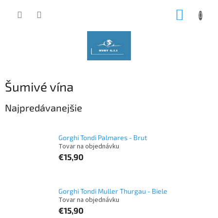
Prejsť
NÁKUP
na
obsah
KOŠÍK
Šumivé vína
Najpredávanejšie
Gorghi Tondi Palmares - Brut
Tovar na objednávku
€15,90
Gorghi Tondi Muller Thurgau - Biele
Tovar na objednávku
€15,90