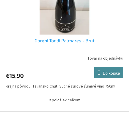
Gorghi Tondi Palmares - Brut
Tovar na objednávku
Do košíka
€15,90
Krajna pôvodu: Taliansko Chuť: Suché surové šumivé víno 750ml
2
položiek celkom
O
v
l
Z
á
á
d
p