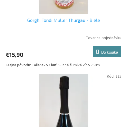
o
v
Gorghi Tondi Muller Thurgau - Biele
Tovar na objednávku
Do košíka
€15,90
Krajna pôvodu: Taliansko Chuť: Suché šumivé víno 750ml
Kód:
225