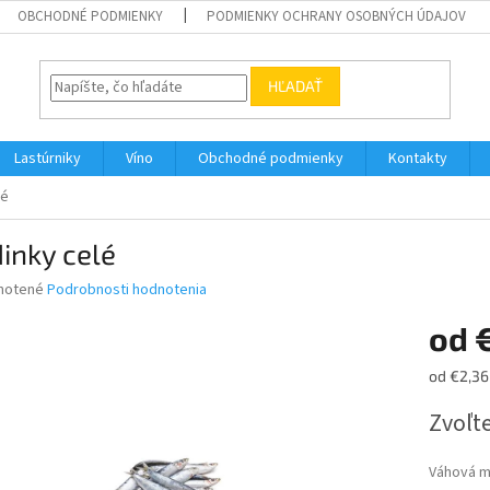
OBCHODNÉ PODMIENKY
PODMIENKY OCHRANY OSOBNÝCH ÚDAJOV
HĽADAŤ
Lastúrniky
Víno
Obchodné podmienky
Kontakty
lé
inky celé
né
notené
Podrobnosti hodnotenia
nie
od
u
Jednotk
od €2,36
cena:
Zvoľte
iek.
Váhová 