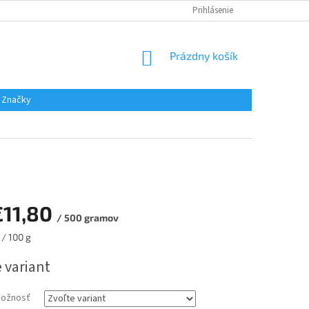
Prihlásenie
NÁKUPNÝ
Prázdny košík
KOŠÍK
Značky
€11,80
/ 500 gramov
ová
 / 100 g
 variant
možnosť