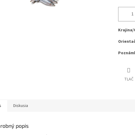
Krajina/
Orientač
Poznámk
TLAČ
s
Diskusia
robný popis