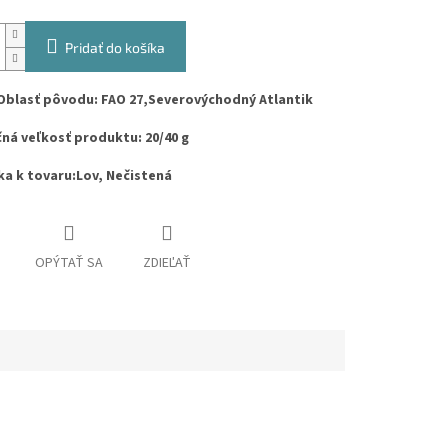
Pridať do košíka
Oblasť pôvodu: FAO 27,Severovýchodný Atlantik
ná veľkosť produktu: 20/40 g
a k tovaru:Lov, Nečistená
OPÝTAŤ SA
ZDIEĽAŤ