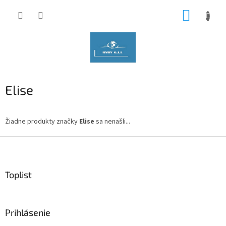
Prejsť
NÁKUP
na
obsah
KOŠÍK
Elise
Žiadne produkty značky
Elise
sa nenašli...
Z
á
p
ä
Toplist
t
i
e
Prihlásenie