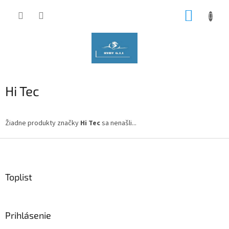
Prejsť
NÁKUP
na
obsah
KOŠÍK
Hi Tec
Žiadne produkty značky
Hi Tec
sa nenašli...
Z
á
p
ä
Toplist
t
i
e
Prihlásenie