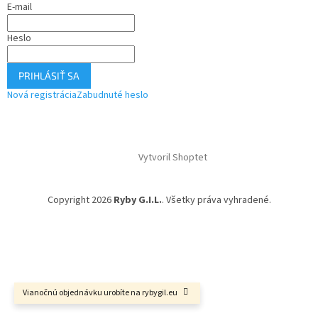
E-mail
Heslo
PRIHLÁSIŤ SA
Nová registrácia
Zabudnuté heslo
Vytvoril Shoptet
Copyright 2026
Ryby G.I.L.
. Všetky práva vyhradené.
Vianočnú objednávku urobíte na rybygil.eu