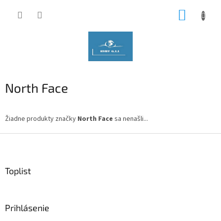
Prejsť
NÁKUP
na
obsah
KOŠÍK
North Face
Žiadne produkty značky
North Face
sa nenašli...
Z
á
p
ä
Toplist
t
i
e
Prihlásenie