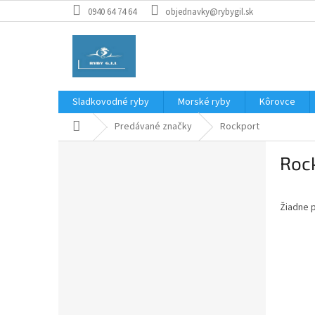
Prejsť
0940 64 74 64
objednavky@rybygil.sk
na
obsah
Sladkovodné ryby
Morské ryby
Kôrovce
Domov
Predávané značky
Rockport
B
Roc
o
č
n
Žiadne 
ý
p
a
n
e
l