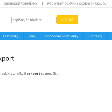
OBCHODNÉ PODMIENKY
PODMIENKY OCHRANY OSOBNÝCH ÚDAJOV
HĽADAŤ
Lastúrniky
Víno
Obchodné podmienky
Kontakty
kport
produkty značky
Rockport
sa nenašli...